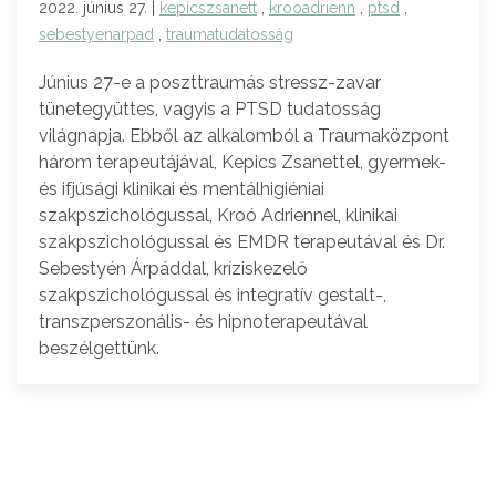
2022. június 27. |
kepicszsanett
,
krooadrienn
,
ptsd
,
sebestyenarpad
,
traumatudatosság
Június 27-e a poszttraumás stressz-zavar
tünetegyüttes, vagyis a PTSD tudatosság
világnapja. Ebből az alkalomból a Traumaközpont
három terapeutájával, Kepics Zsanettel, gyermek-
és ifjúsági klinikai és mentálhigiéniai
szakpszichológussal, Kroó Adriennel, klinikai
szakpszichológussal és EMDR terapeutával és Dr.
Sebestyén Árpáddal, kríziskezelő
szakpszichológussal és integratív gestalt-,
transzperszonális- és hipnoterapeutával
beszélgettünk.