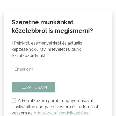
Szeretné munkánkat
közelebbről is megismerni?
Híreinkről, eseményeinkről és aktuális
képzéseinkről havi hírlevelet küldünk
feliratkozóinknak!
FELIRATKOZOM
A Feliratkozom gomb megnyomásával
kinyilvánítom, hogy elolvastam és tudomásul
veszem az
Adatvédelmi rendelkezésben