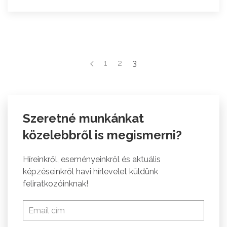
1
2
3
Szeretné munkánkat
közelebbről is megismerni?
Híreinkről, eseményeinkről és aktuális
képzéseinkről havi hírlevelet küldünk
feliratkozóinknak!