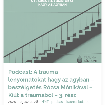
Podcast: A trauma
lenyomatokat hagy az agyban –
beszélgetés Rózsa Mónikával –
Kiút a traumából – 3. rész
2020. augusztus 28. |
NMT
,
podcast
,
trauma-tudatos