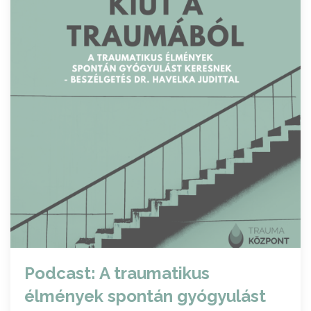
Podcast: A traumatikus
élmények spontán gyógyulást