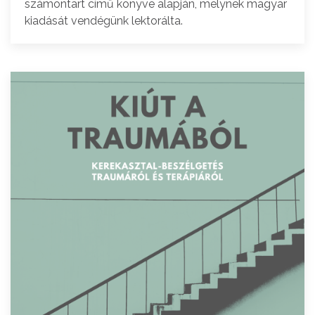
számontart című könyve alapján, melynek magyar
kiadását vendégünk lektorálta.