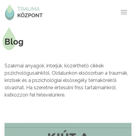
Blog
Szakmai anyagok, interjúk, közérthető cikkek
pszichológusainktól. Oldalunkon elsősorban a traumák,
krízisek és a pszichológiai elsősegély témaköreiről
olvashat. Ha szeretne értesülni friss tartalmainkról,
iratkozzon fel hírlevelünkre.