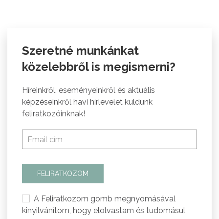
Szeretné munkánkat
közelebbről is megismerni?
Híreinkről, eseményeinkről és aktuális
képzéseinkről havi hírlevelet küldünk
feliratkozóinknak!
FELIRATKOZOM
A Feliratkozom gomb megnyomásával
kinyilvánítom, hogy elolvastam és tudomásul